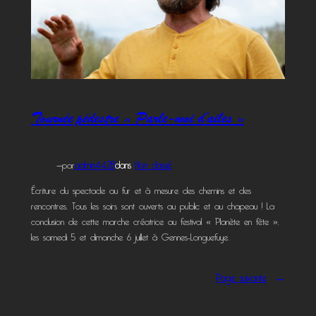
Tournée pédestre « Parle-moi d’ailes »
—
par
admin4428
dans
Non classé
Écriture du spectacle au fur et à mesure des chemins et des
rencontres. Tous les soirs sont ouverts au public et au chapeau ! La
conclusion de cette marche créatrice au festival « Planète en fête »,
les samedi 5 et dimanche 6 juillet à Gennes-Longuefuye.
Page suivante
→