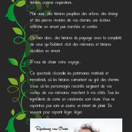
histoires comme respirations…
Mais aussi… des histoires peuplées des arbres, des étangs
et des pierres vivantes de vos chemins, une écriture
réfléchie en amont puis marchée et contée.
Ou bien alors… des histoires du paysage avec la complicité
de ceux qui l’habitent, récit des mémoires et histoires
récoltées en amont.
A vous de choisir votre voyage…
Ce spectacle réconcilie les patrimoines matériels et
immatériels, où les histoires s’aimantent au gré des chemins
creux, où les personnages racontés surgissent de vos
roches, de vos mémoires, marchent à vos côtés. Tous les
ingrédients du conte en randonnée sont réunis. Vous ne
repartirez pas sans un sourire, un instant de plaisir. Du
souvenir pour repartir léger, léger.