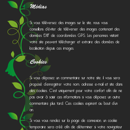
Médias
Si vous téléversez des images sur le site, nous vous
conseillons d’éviter de téléverser des images contenant des
données EXIF de coordonnées GPS. Les personnes visitant
votre site peuvent télécharger et extraire des données de
localisation depuis ces images.
Cookies
Si vous déposez un commentaire sur notre site, il vous sera
proposé d’enregistrer votre nom, adresse e-mail et site dans
des cookies. C’est uniquement pour votre confort afin de ne
pas avoir à saisir ces informations si vous déposez un autre
commentaire plus tard. Ces cookies expirent au bout d’un
an.
Si vous vous rendez sur la page de connexion, un cookie
temporaire sera créé afin de déterminer si votre navigateur