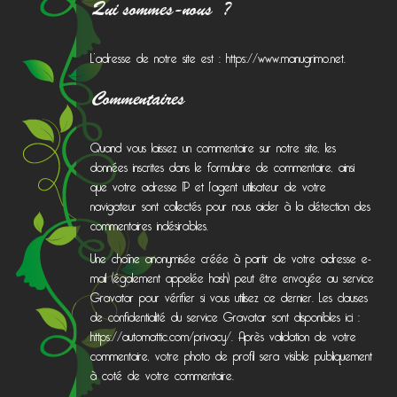
Qui sommes-nous ?
L’adresse de notre site est : https://www.manugrimo.net.
Commentaires
Quand vous laissez un commentaire sur notre site, les
données inscrites dans le formulaire de commentaire, ainsi
que votre adresse IP et l’agent utilisateur de votre
navigateur sont collectés pour nous aider à la détection des
commentaires indésirables.
Une chaîne anonymisée créée à partir de votre adresse e-
mail (également appelée hash) peut être envoyée au service
Gravatar pour vérifier si vous utilisez ce dernier. Les clauses
de confidentialité du service Gravatar sont disponibles ici :
https://automattic.com/privacy/. Après validation de votre
commentaire, votre photo de profil sera visible publiquement
à coté de votre commentaire.