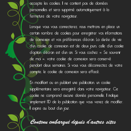
accepte les cookies. Il ne contient pas de données
personnelles et sera supprimé automatiquement à la
fermeture de votre navigateur.
Lorsque vous vous connecterez, nous mettrons en place un
certain nombre de cookies pour enregistrer vos informations
de connexion et vos préférences d’écran. La durée de vie
d’un cookie de connexion est de deux jours, celle d’un cookie
d’option d’écran est d’un an. Si vous cochez « Se souvenir
de moi », votre cookie de connexion sera conservé
pendant deux semaines. Si vous vous déconnectez de votre
compte, le cookie de connexion sera effacé.
En modifiant ou en publiant une publication, un cookie
supplémentaire sera enregistré dans votre navigateur. Ce
cookie ne comprend aucune donnée personnelle. Il indique
simplement l’ID de la publication que vous venez de modifier.
Il expire au bout d’un jour.
Contenu embarqué depuis d’autres sites