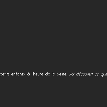
tits enfants, à l’heure de la sieste.
J’ai découvert ce que 