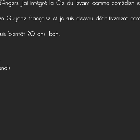
d’Angers, j’ai intégré la Cie du levant comme comédien en
t, en Guyane française et je suis devenu définitivement
puis bientôt 20 ans, bah…
,
andis,